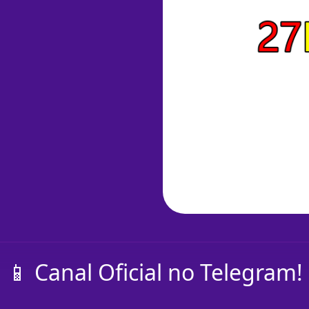
📱 Canal Oficial no Telegram!