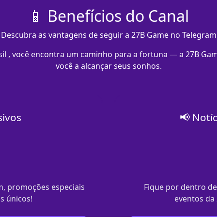
📱 Benefícios do Canal
Descubra as vantagens de seguir a 27B Game no Telegram
il , você encontra um caminho para a fortuna — a 27B Gam
você a alcançar seus sonhos.
sivos
📢 Notí
m, promoções especiais
Fique por dentro d
s únicos!
eventos da