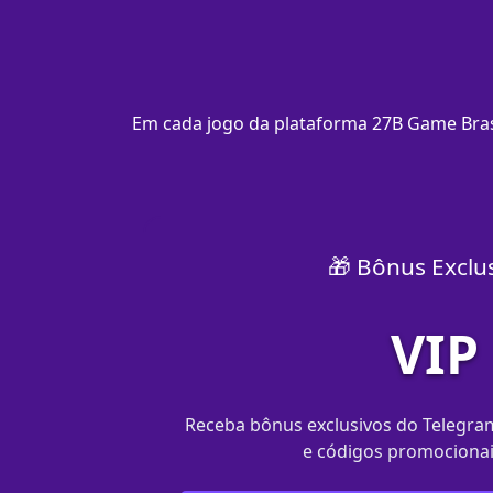
Em cada jogo da plataforma 27B Game Bras
🎁 Bônus Exclu
VIP
Receba bônus exclusivos do Telegra
e códigos promocionai