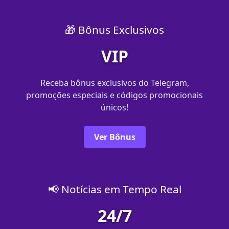
🎁 Bônus Exclusivos
VIP
Receba bônus exclusivos do Telegram,
promoções especiais e códigos promocionais
únicos!
Ver Bônus
📢 Notícias em Tempo Real
24/7