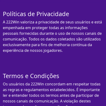
Políticas de Privacidade
A 222Win valoriza a privacidade de seus usuários e está
empenhada em proteger todas as informações
pessoais fornecidas durante o uso de nossos canais de
comunicação. Todos os dados coletados são utilizados
exclusivamente para fins de melhoria contínua da
experiência de nossos jogadores.
Termos e Condições
Os usuários da 222Win concordam em respeitar todas
as regras e regulamentos estabelecidos. É importante
ler e entender todos os termos antes de participar de
nossos canais de comunicação. A violação destes