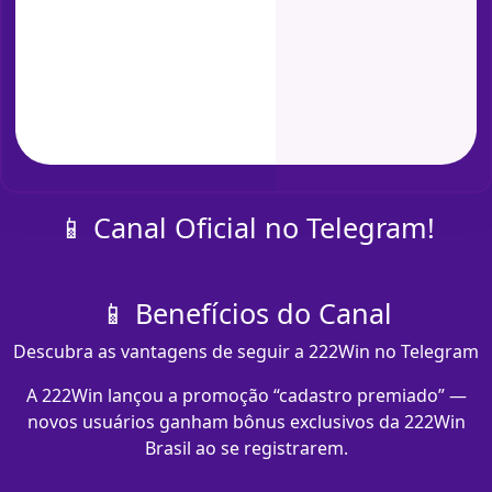
📱 Canal Oficial no Telegram!
📱 Benefícios do Canal
Descubra as vantagens de seguir a 222Win no Telegram
A 222Win lançou a promoção “cadastro premiado” —
novos usuários ganham bônus exclusivos da 222Win
Brasil ao se registrarem.