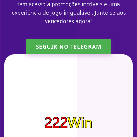
tem acesso a promoções incríveis e uma
experiência de jogo inigualável. Junte-se aos
vencedores agora!
SEGUIR NO TELEGRAM