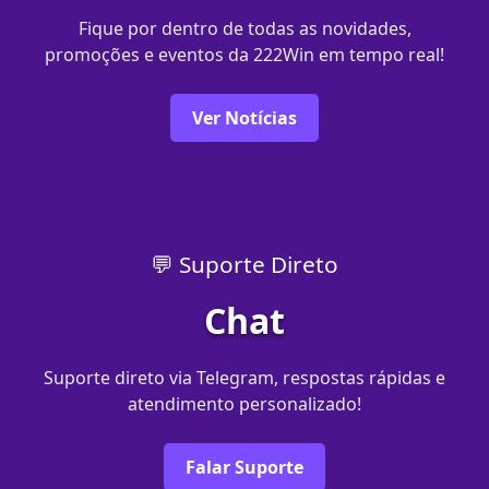
Fique por dentro de todas as novidades,
promoções e eventos da 222Win em tempo real!
Ver Notícias
💬 Suporte Direto
Chat
Suporte direto via Telegram, respostas rápidas e
atendimento personalizado!
Falar Suporte