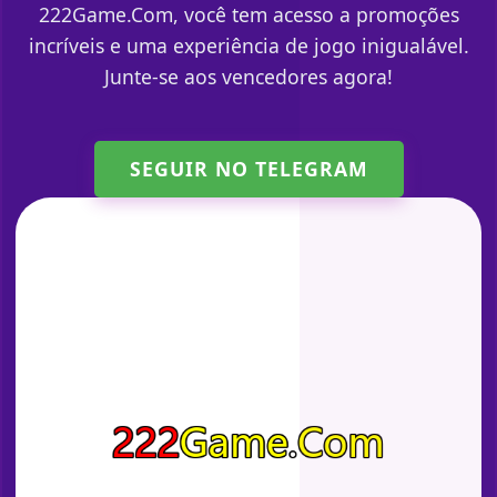
222Game.Com, você tem acesso a promoções
incríveis e uma experiência de jogo inigualável.
Junte-se aos vencedores agora!
SEGUIR NO TELEGRAM