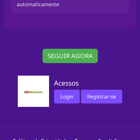
automaticamente
SEGUIR AGORA
Acessos
Login
Registrar-se