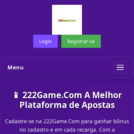
Login
Registrar-se
Menu
📱 222Game.Com A Melhor
Plataforma de Apostas
Cadastre-se na 222Game.Com para ganhar bônus
no cadastro e em cada recarga. Com a