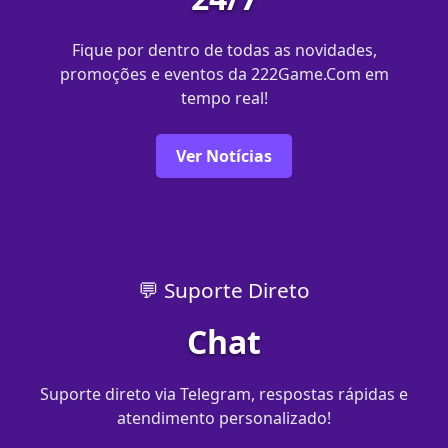
Fique por dentro de todas as novidades,
promoções e eventos da 222Game.Com em
tempo real!
Ver Notícias
💬 Suporte Direto
Chat
Suporte direto via Telegram, respostas rápidas e
atendimento personalizado!