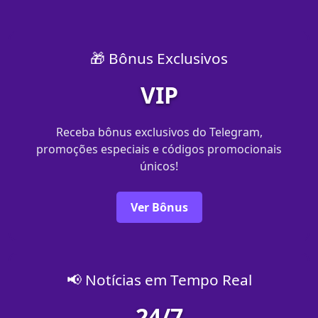
🎁 Bônus Exclusivos
VIP
Receba bônus exclusivos do Telegram,
promoções especiais e códigos promocionais
únicos!
Ver Bônus
📢 Notícias em Tempo Real
24/7