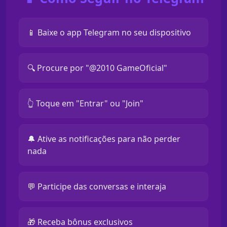
📱 Baixe o app Telegram no seu dispositivo
🔍 Procure por "@2010 GameOficial"
👆 Toque em "Entrar" ou "Join"
🔔 Ative as notificações para não perder
nada
💬 Participe das conversas e interaja
🎁 Receba bônus exclusivos