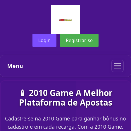
Login
Registrar-se
Menu
📱 2010 Game A Melhor
Plataforma de Apostas
Cadastre-se na 2010 Game para ganhar bônus no
cadastro e em cada recarga. Com a 2010 Game,