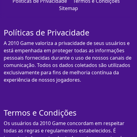
Políticas de Privacidade
Termos e Condições
Sitemap
Políticas de Privacidade
A 2010 Game valoriza a privacidade de seus usuários e
está empenhada em proteger todas as informações
pessoais fornecidas durante o uso de nossos canais de
comunicação. Todos os dados coletados são utilizados
exclusivamente para fins de melhoria contínua da
experiência de nossos jogadores.
Termos e Condições
Os usuários da 2010 Game concordam em respeitar
todas as regras e regulamentos estabelecidos. É