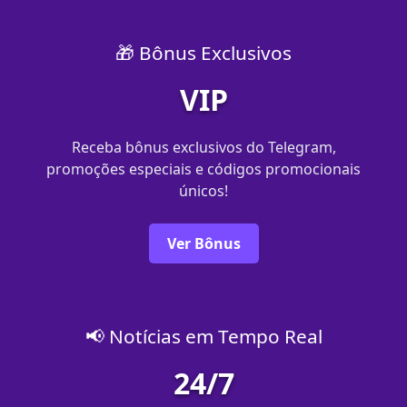
🎁 Bônus Exclusivos
VIP
Receba bônus exclusivos do Telegram,
promoções especiais e códigos promocionais
únicos!
Ver Bônus
📢 Notícias em Tempo Real
24/7