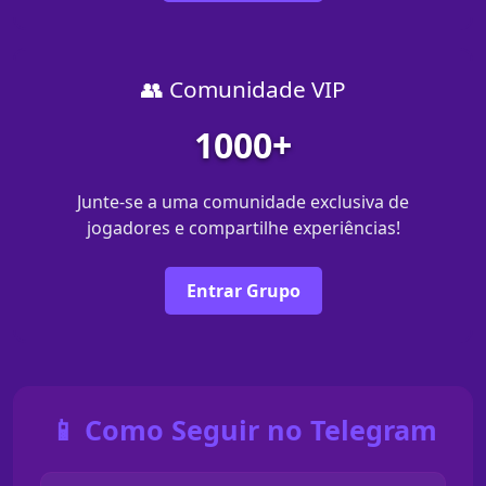
👥 Comunidade VIP
1000+
Junte-se a uma comunidade exclusiva de
jogadores e compartilhe experiências!
Entrar Grupo
📱 Como Seguir no Telegram