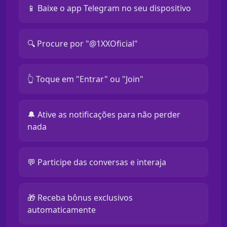
📱 Baixe o app Telegram no seu dispositivo
🔍 Procure por "@1XXOficial"
👆 Toque em "Entrar" ou "Join"
🔔 Ative as notificações para não perder
nada
💬 Participe das conversas e interaja
🎁 Receba bônus exclusivos
automaticamente