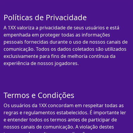
Políticas de Privacidade
A 1XX valoriza a privacidade de seus usuários e está
empenhada em proteger todas as informações
pessoais fornecidas durante o uso de nossos canais de
comunicação. Todos os dados coletados são utilizados
exclusivamente para fins de melhoria contínua da
experiência de nossos jogadores.
Termos e Condições
Os usuários da 1XX concordam em respeitar todas as
regras e regulamentos estabelecidos. É importante ler
e entender todos os termos antes de participar de
nossos canais de comunicação. A violação destes