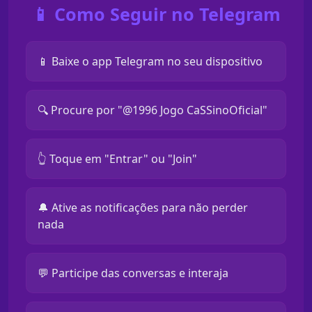
📱 Como Seguir no Telegram
📱 Baixe o app Telegram no seu dispositivo
🔍 Procure por "@1996 Jogo CaSSinoOficial"
👆 Toque em "Entrar" ou "Join"
🔔 Ative as notificações para não perder
nada
💬 Participe das conversas e interaja