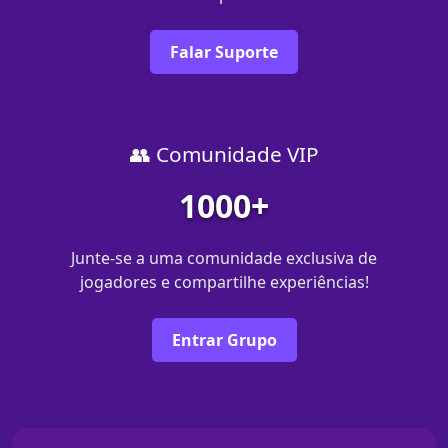
Falar Suporte
👥 Comunidade VIP
1000+
Junte-se a uma comunidade exclusiva de
jogadores e compartilhe experiências!
Entrar Grupo