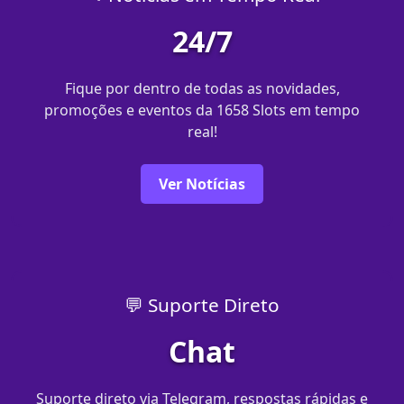
24/7
Fique por dentro de todas as novidades,
promoções e eventos da 1658 Slots em tempo
real!
Ver Notícias
💬 Suporte Direto
Chat
Suporte direto via Telegram, respostas rápidas e