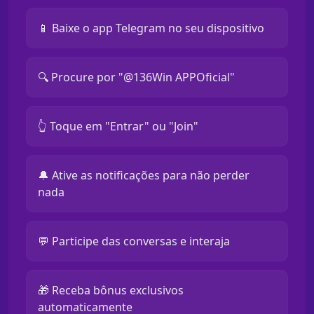
📱 Baixe o app Telegram no seu dispositivo
🔍 Procure por "@136Win APPOficial"
👆 Toque em "Entrar" ou "Join"
🔔 Ative as notificações para não perder
nada
💬 Participe das conversas e interaja
🎁 Receba bônus exclusivos
automaticamente