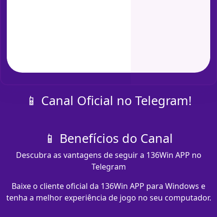
📱 Canal Oficial no Telegram!
📱 Benefícios do Canal
Descubra as vantagens de seguir a 136Win APP no
Telegram
Baixe o cliente oficial da 136Win APP para Windows e
tenha a melhor experiência de jogo no seu computador.