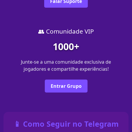
Falar Suporte
👥 Comunidade VIP
1000+
Junte-se a uma comunidade exclusiva de
jogadores e compartilhe experiências!
Entrar Grupo
📱 Como Seguir no Telegram