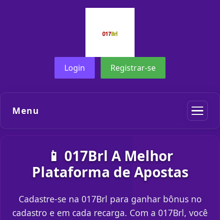
Login
Registrar-se
Menu
📱 017Brl A Melhor
Plataforma de Apostas
Cadastre-se na 017Brl para ganhar bônus no
cadastro e em cada recarga. Com a 017Brl, você