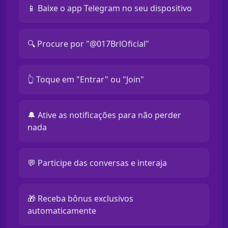
📱 Baixe o app Telegram no seu dispositivo
🔍 Procure por "@017BrlOficial"
👆 Toque em "Entrar" ou "Join"
🔔 Ative as notificações para não perder
nada
💬 Participe das conversas e interaja
🎁 Receba bônus exclusivos
automaticamente