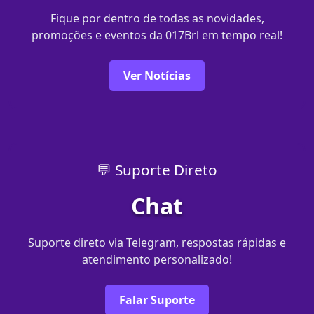
Fique por dentro de todas as novidades,
promoções e eventos da 017Brl em tempo real!
Ver Notícias
💬 Suporte Direto
Chat
Suporte direto via Telegram, respostas rápidas e
atendimento personalizado!
Falar Suporte